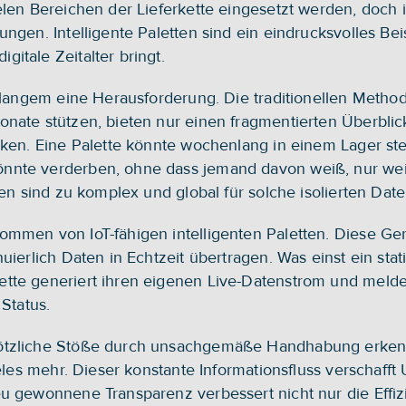
len Bereichen der Lieferkette eingesetzt werden, doch ihr
ngen. Intelligente Paletten sind ein eindrucksvolles Beisp
itale Zeitalter bringt.
t langem eine Herausforderung. Die traditionellen Metho
nate stützen, bieten nur einen fragmentierten Überblick
cken. Eine Palette könnte wochenlang in einem Lager ste
te verderben, ohne dass jemand davon weiß, nur weil ih
ten sind zu komplex und global für solche isolierten Dat
mmen von IoT-fähigen intelligenten Paletten. Diese Gerä
uierlich Daten in Echtzeit übertragen. Was einst ein stat
te generiert ihren eigenen Live-Datenstrom und meldet 
Status.
ötzliche Stöße durch unsachgemäße Handhabung erkenne
ieles mehr. Dieser konstante Informationsfluss verschafft
u gewonnene Transparenz verbessert nicht nur die Effizi