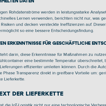
AMMELTEN DATEN
igen Rohdatenströme werden in leistungsstarke Analysetoo
inelles Lernen verwenden, berichten nicht nur, was ger
e Risiken und decken versteckte Ineffizienzen auf. Dieser
rmöglicht so eine bessere Entscheidungsfindung.
LTEN ERKENNTNISSE FÜR GESCHÄFTLICHE ENT
esteht darin, diese Erkenntnisse für Maßnahmen zu nutze
ühlcontainer eine bestimmte Temperatur überschreitet, bi
Lieferungen effizienter umleiten können. Durch die Aut
e Phase Transparenz direkt in greifbare Vorteile um: ger
e Lieferkette.
EXT DER LIEFERKETTE
ist die IoT-Logistik nicht nur eine technologische Verbes