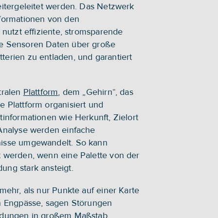
eitergeleitet werden. Das Netzwerk 
formationen von den 
 nutzt effiziente, stromsparende 
ie Sensoren Daten über große 
erien zu entladen, und garantiert 
ralen 
Plattform
, dem „Gehirn“, das 
 Plattform organisiert und 
informationen wie Herkunft, Zielort 
Analyse werden einfache 
nisse umgewandelt. So kann 
 werden, wenn eine Palette von der 
ung stark ansteigt.
mehr, als nur Punkte auf einer Karte 
en Engpässe, sagen Störungen 
eidungen in großem Maßstab.