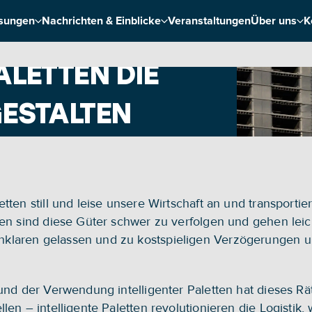
sungen
Nachrichten & Einblicke
Veranstaltungen
Über uns
K
ALETTEN DIE 
GESTALTEN
tten still und leise unsere Wirtschaft an und transporti
ren sind diese Güter schwer zu verfolgen und gehen leic
laren gelassen und zu kostspieligen Verzögerungen und
 und der Verwendung intelligenter Paletten hat dieses Rä
len – intelligente Paletten revolutionieren die Logistik, 