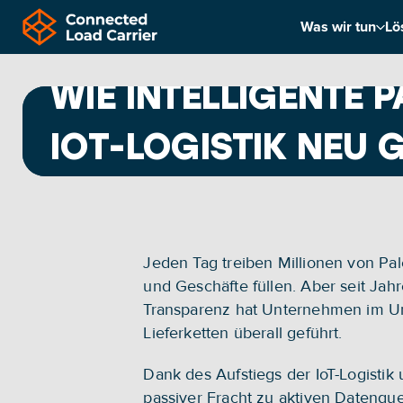
Was wir tun
Lö
 /  
Home
How-Smart-Pallets-Are-Reshaping-Iot-Logistics
WIE INTELLIGENTE P
IOT-LOGISTIK NEU 
-
Veröffentlicht am
09.09.2025
|
Durch
Xandra, Content Marketeer
Reading time:
6-7 min
Jeden Tag treiben Millionen von Pale
und Geschäfte füllen. Aber seit Jah
Transparenz hat Unternehmen im Unk
Lieferketten überall geführt. 
Dank des Aufstiegs der IoT-Logistik
passiver Fracht zu aktiven Datenquel