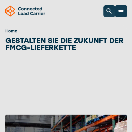
Home
GESTALTEN SIE DIE ZUKUNFT DER 
FMCG-LIEFERKETTE
Geschwindigkeit, Genauigkeit und Transparenz 
sind in der schnelllebigen Konsumgüterindustrie 
von entscheidender Bedeutung. Komplexe 
Lieferketten, Bestandsungleichgewichte und 
mangelnde Rückverfolgbarkeit können jedoch 
die Produktion stören, Abfall verursachen und 