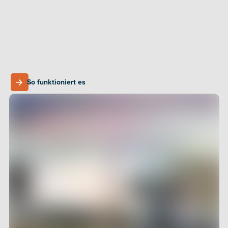
Ohne 
datengestützte Erkenntnisse
 häufen sich 
Ineffizienzen. Verpasste Übergaben, ungenutzte 
Ressourcen und manuelle Fehler führen zu 
Fehlbeständen, Produktionsstillständen und 
steigenden Betriebskosten. Nachhaltigkeitsziele 
werden schwieriger zu erreichen. Und während Sie 
So funktioniert es
Zeit mit der Lösung von Problemen verlieren, 
So funktioniert es
gewinnen Konkurrenten, die bereits intelligenter 
arbeiten, Marktanteile.