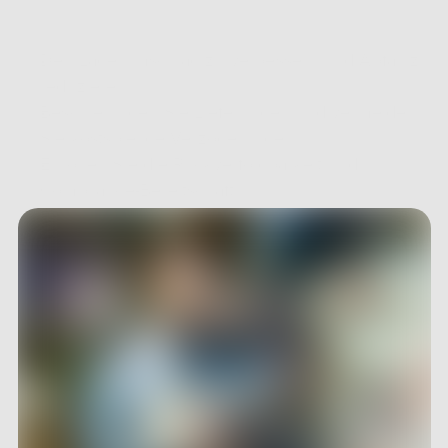
Den Lagerumschlag zu verbessern und Abfall zu 
reduzieren
Beschleunigen Sie Lieferungen und vermeiden 
Sie kostspielige Verzögerungen.
Erhöhen Sie die Rückverfolgbarkeit und 
Compliance-Bereitschaft.
Manuelle Fehler zu vermeiden und 
Betriebsrisiken zu senken
Stärkung Ihrer Nachhaltigkeitsinitiativen und 
Erreichung gesetzlicher Vorgaben
.