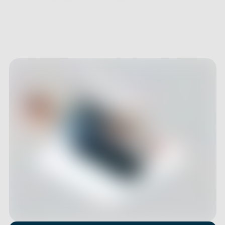
Connected Load Carrier gibt Ihnen die Werkzeuge 
an die Hand, um die Kontrolle zu übernehmen. 
Verfolgen Sie Assets
 über Ihren gesamten Betrieb 
hinweg, überwachen Sie Lagerbestände in Echtzeit 
und setzen Sie Daten in Maßnahmen um. Von der 
Produktionslinie bis zum Verkaufsregal helfen wir 
jedem Teil der FMCG-Kette, intelligenter, schneller 
und mit weniger Überraschungen zu arbeiten.