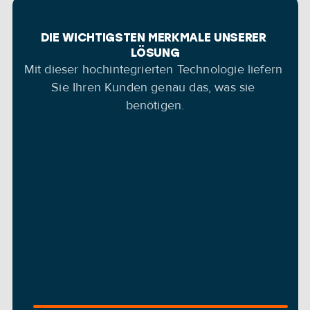
DIE WICHTIGSTEN MERKMALE UNSERER 
LÖSUNG
Mit dieser hochintegrierten Technologie liefern 
Sie Ihren Kunden genau das, was sie 
benötigen.
VERFOLGEN SIE IHRE MEHRWEG-
SICHERHEIT UN
ASSETS
KONTROLLIERE
Erhalten Sie in 
Echtzeit Einblick in 
Stellen Sie die 
wiederverwendbare Kisten, 
Einhaltung von 
Paletten und Transporteinheiten
 in 
Hygiene- und 
Fabriken, Co-Packern, 
Handhabungssta
Distributionszentren und 
Vermeiden Sie 
Einzelhandelsstandorten. 
indem Sie genau
Verhindern Sie den Verlust von 
Container befu
Vermögenswerten, reduzieren Sie 
was sie transpor