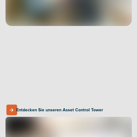
WAS GESCHIEHT, WENN DATENGESTEUERTE 
ABLÄUFE ZUM STANDARD WERDEN?
In einer komplexen FMCG-Umgebung helfen Ihnen 
Echtzeit-Tracking
 und 
datengesteuerte 
Erkenntnisse
, der Nachfrage einen Schritt voraus 
zu sein, Ausfallzeiten zu reduzieren und die 
Lieferleistung zu verbessern. Die Produktion 
Entdecken Sie unseren Asset Control Tower
verläuft vorhersehbarer, die Regalverfügbarkeit 
Entdecken Sie unseren Asset Control Tower
verbessert sich und Ihre Lieferkette wird zu einem 
strategischen Vorteil statt zu einem Risikofaktor.