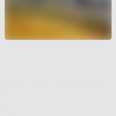
ENTWICKELT FÜR ALLE AKTEURE IN DER FMCG-
KETTE
Ganz gleich, ob Sie Hersteller, Co-Packer, 
Logistikdienstleister
 oder 
Einzelhändler
 sind – 
mit Connected Load Carrier können Sie: