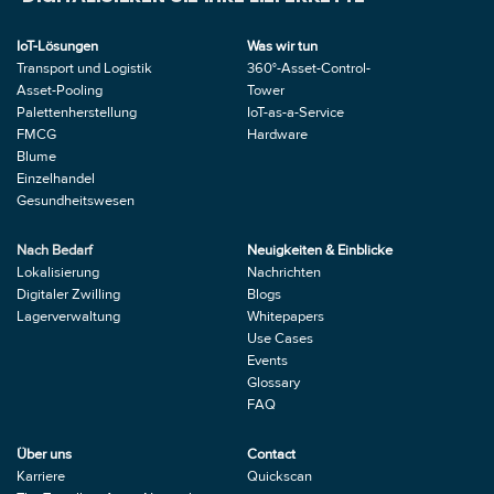
IoT-Lösungen
Was wir tun
Transport und Logistik
360°-Asset-Control-
Asset-Pooling
Tower
Palettenherstellung
IoT-as-a-Service 
FMCG
Hardware
Blume
Einzelhandel
Gesundheitswesen
Nach Bedarf
Neuigkeiten & Einblicke
Lokalisierung
Nachrichten
Digitaler Zwilling
Blogs
Lagerverwaltung
Whitepapers
Use Cases
Events
Glossary
FAQ
Über uns
Contact
Karriere
Quickscan