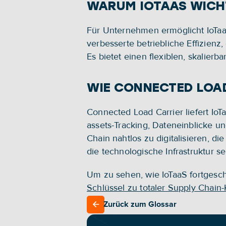
WARUM IOTAAS WICHT
Für Unternehmen ermöglicht IoTaaS 
verbesserte betriebliche Effizien
Es bietet einen flexiblen, skalierb
WIE CONNECTED LOA
Connected Load Carrier liefert IoTaa
assets-Tracking, Dateneinblicke u
Chain nahtlos zu digitalisieren, d
die technologische Infrastruktur s
Um zu sehen, wie IoTaaS fortgeschr
Schlüssel zu totaler Supply Chain-K
Zurück zum Glossar
Zurück zum Glossar