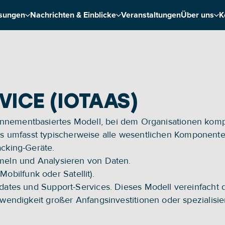
sungen
Nachrichten & Einblicke
Veranstaltungen
Über uns
K
VICE (IOTAAS)
bonnementbasiertes Modell, bei dem Organisationen kompl
 Es umfasst typischerweise alle wesentlichen Komponente
cking-Geräte.
eln und Analysieren von Daten.
 Mobilfunk oder Satellit).
ates und Support-Services. Dieses Modell vereinfacht d
endigkeit großer Anfangsinvestitionen oder spezialisiert