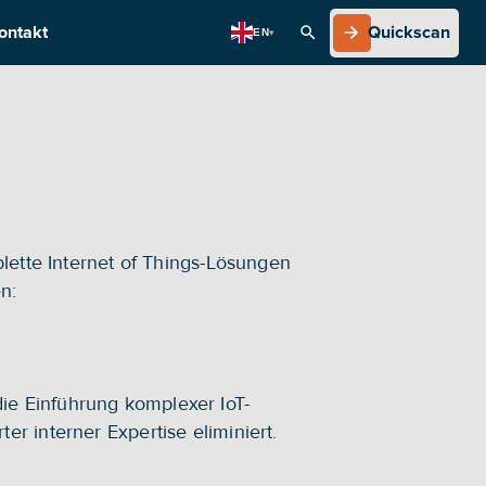
ontakt
Quickscan
EN
▾
Quickscan
ette Internet of Things-Lösungen 
n:
ie Einführung komplexer IoT-
er interner Expertise eliminiert.