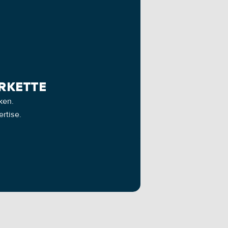
ERKETTE
ken. 
rtise.