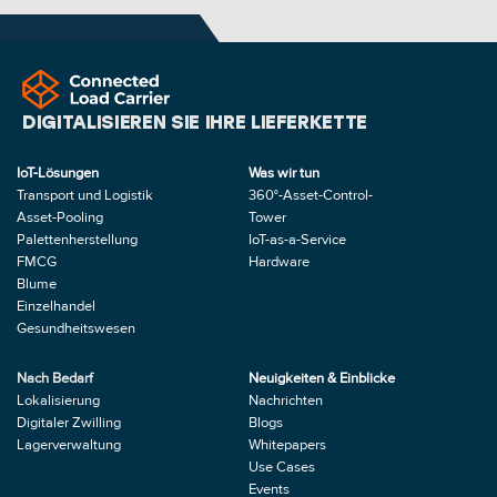
DIGITALISIEREN SIE IHRE LIEFERKETTE
IoT-Lösungen
Was wir tun
Transport und Logistik
360°-Asset-Control-
Asset-Pooling
Tower
Palettenherstellung
IoT-as-a-Service 
FMCG
Hardware
Blume
Einzelhandel
Gesundheitswesen
Nach Bedarf
Neuigkeiten & Einblicke
Lokalisierung
Nachrichten
Digitaler Zwilling
Blogs
Lagerverwaltung
Whitepapers
Use Cases
Events